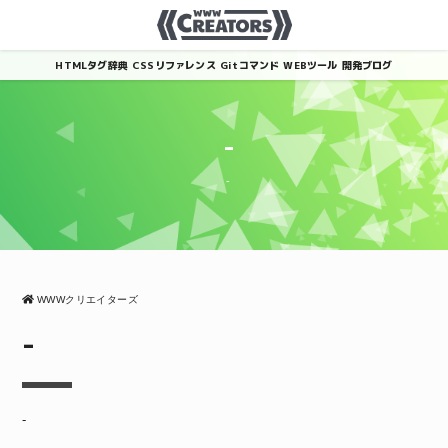
HTMLタグ辞典
CSSリファレンス
Gitコマンド
WEBツール
開発ブログ
-
-
WWWクリエイターズ
-
-