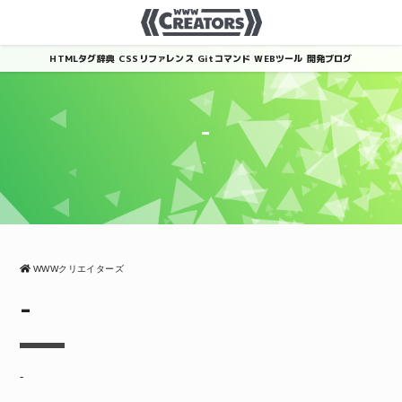
HTMLタグ辞典
CSSリファレンス
Gitコマンド
WEBツール
開発ブログ
-
-
WWWクリエイターズ
-
-