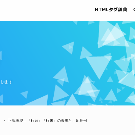
HTMLタグ辞典
グ
信します
現
›
正規表現：「行頭」「行末」の表現と、応用例