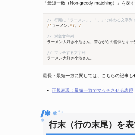
「最短一致（Non-greedy matching
// 行頭に「ラーメン」、「。」で終わる文字列
/
^
ラーメン
.
*
?
。
/
// 対象文字列
ラーメン大好き小池さん。昔ながらの愉快なキャラ
// マッチする文字列
ラーメン大好き小池さん。
最長・最短一致に関しては、こちらの記事も
正規表現：最短一致でマッチさせる表現
行末（行の末尾）を表