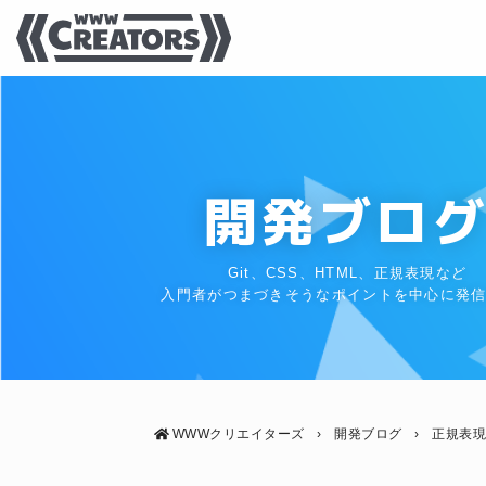
開発ブロ
Git、CSS、HTML、正規表現など
入門者がつまづきそうなポイントを中心に発
WWWクリエイターズ
›
開発ブログ
›
正規表