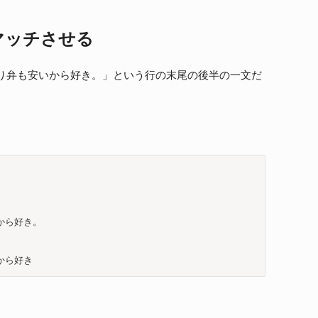
マッチさせる
り弁も安いから好き。」という行の末尾の後半の一文だ
ら好き。

から好き