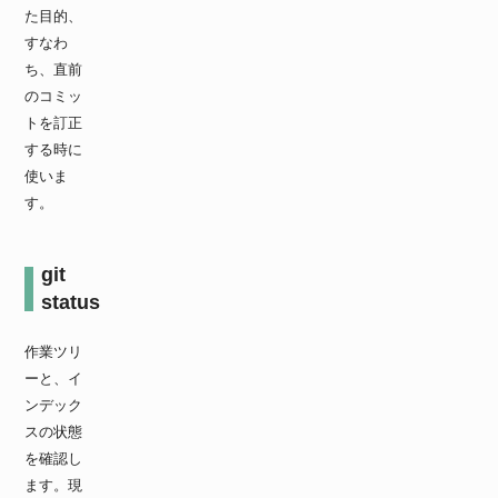
た目的、
すなわ
ち、直前
のコミッ
トを訂正
する時に
使いま
す。
git
status
作業ツリ
ーと、イ
ンデック
スの状態
を確認し
ます。現