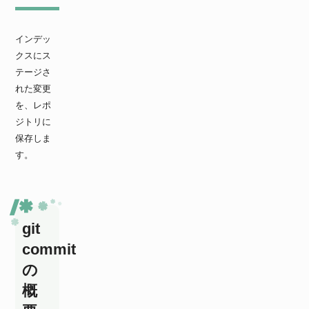
インデッ
クスにス
テージさ
れた変更
を、レポ
ジトリに
保存しま
す。
git
commit
の
概