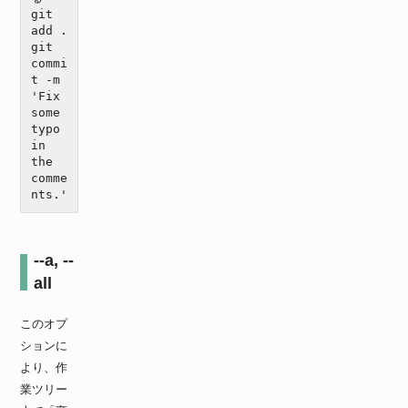
git 
add .

git 
commi
t -m 
'Fix 
some 
typo 
in 
the 
comme
nts.'
--a, --
all
このオプ
ションに
より、作
業ツリー