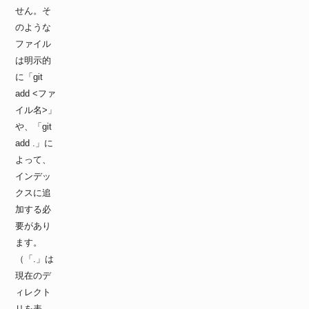
せん。そ
のような
ファイル
は明示的
に「git
add <ファ
イル名>」
や、「git
add .」に
よって、
インデッ
クスに追
加する必
要があり
ます。
（「.」は
現在のデ
ィレクト
リを表