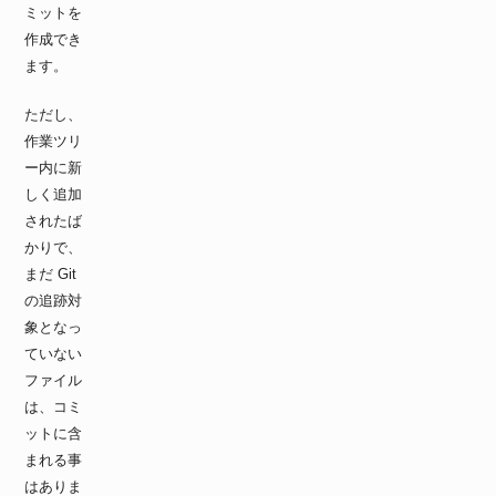
ミットを
作成でき
ます。
ただし、
作業ツリ
ー内に新
しく追加
されたば
かりで、
まだ Git
の追跡対
象となっ
ていない
ファイル
は、コミ
ットに含
まれる事
はありま