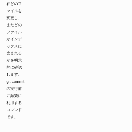
在どのフ
ァイルを
変更し、
またどの
ファイル
がインデ
ックスに
含まれる
かを明示
的に確認
します。
git commit
の実行前
に頻繁に
利用する
コマンド
です。