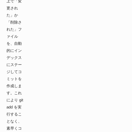
上で「変
更され
た」か
「削除さ
れた」フ
ァイル
を、自動
的にイン
デックス
にステー
ジしてコ
ミットを
作成しま
す。これ
により git
add を実
行するこ
となく、
素早くコ