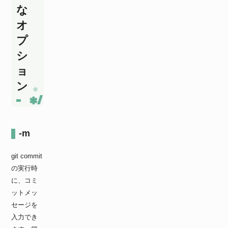
な
オ
プ
シ
ョ
ン
-m
git commit
の実行時
に、コミ
ットメッ
セージを
入力でき