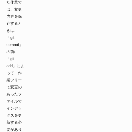
た作業で
は、変更
内容を保
存すると
きは、
「git
commit」
の前に
「git
add」によ
って、作
業ツリー
で変更の
あったフ
ァイルで
インデッ
クスを更
新する必
要があり