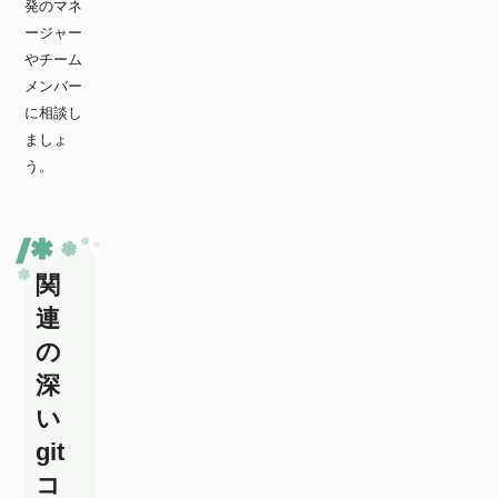
発のマネ
ージャー
やチーム
メンバー
に相談し
ましょ
う。
関
連
の
深
い
git
コ