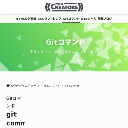
HTMLタグ辞典
CSSリファレンス
Gitコマンド
WEBツール
開発ブログ
Gitコマンド
実践で役立つ、分かり易いGitコマンド解説。
WWWクリエイターズ
›
Gitコマンド
›
git commit
Gitコマ
ンド
git
commit