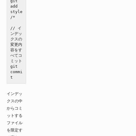
git 
add 
style
/*

// イ
ンデッ
クスの
変更内
容をす
べてコ
ミット

git 
commi
t
インデッ
クスの中
からコミ
ットする
ファイル
を限定す