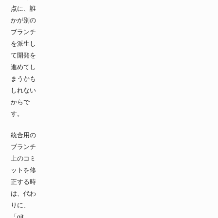
点に、誰
かが別の
ブランチ
を派生し
て開発を
進めてし
まうかも
しれない
からで
す。
統合用の
ブランチ
上のコミ
ットを修
正する時
は、代わ
りに、
「git