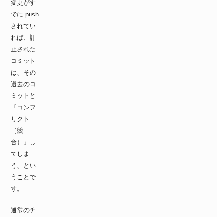
変更がす
でに push
されてい
れば、訂
正された
コミット
は、その
過去のコ
ミットと
「コンフ
リクト
（競
合）」し
てしま
う、とい
うことで
す。
通常のチ