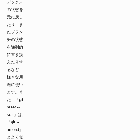
デックス
の状態を
元に戻し
たり、ま
たブラン
チの状態
を強制的
に書き換
えたりす
るなど、
様々な用
途に使い
ます。ま
た、「git
reset --
soft」は、
「git --
amend」
とよく似