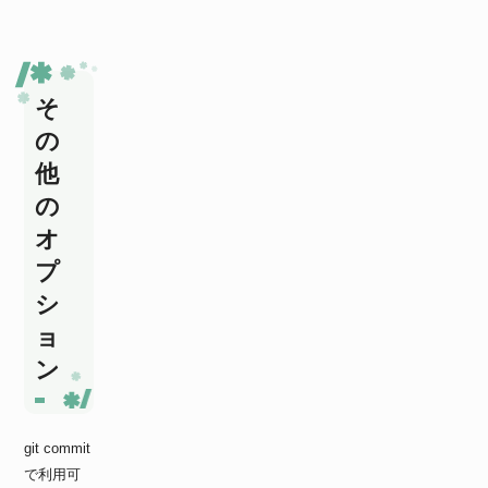
そ
の
他
の
オ
プ
シ
ョ
ン
git commit
で利用可