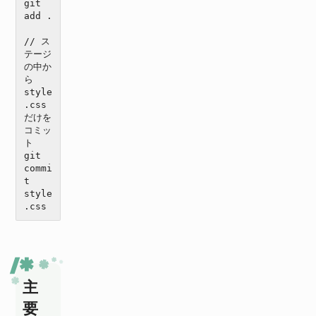
git 
add .

// ス
テージ
の中か
ら
style
.css
だけを
コミッ
ト

git 
commi
t 
style
.css
主
要