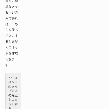
ます。簡
単なメッ
セージの
みであれ
ば、こち
らを使っ
て入力す
ると素早
くコミッ
トを作成
できま
す。
// コ
メント
のタイ
プミス
の修正
をコミ
ットす
る
