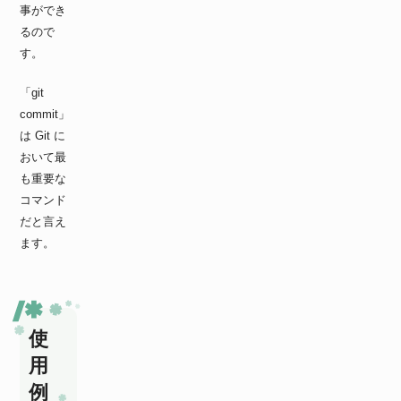
事ができ
るので
す。
「git
commit」
は Git に
おいて最
も重要な
コマンド
だと言え
ます。
使
用
例