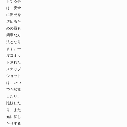
トする事
は、安全
に開発を
進めるた
めの最も
簡単な方
法となり
ます。一
度コミッ
トされた
スナップ
ショット
は、いつ
でも閲覧
したり、
比較した
り、また
元に戻し
たりする