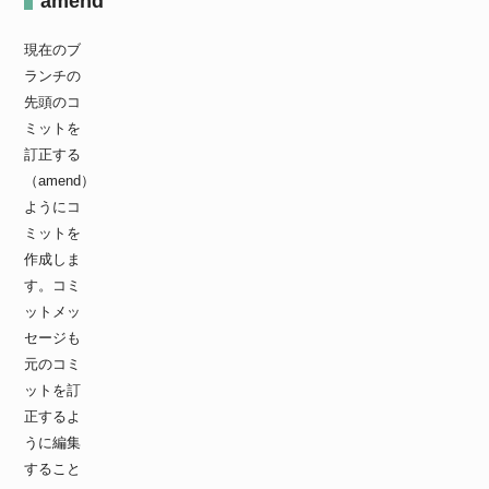
amend
現在のブ
ランチの
先頭のコ
ミットを
訂正する
（amend）
ようにコ
ミットを
作成しま
す。コミ
ットメッ
セージも
元のコミ
ットを訂
正するよ
うに編集
すること