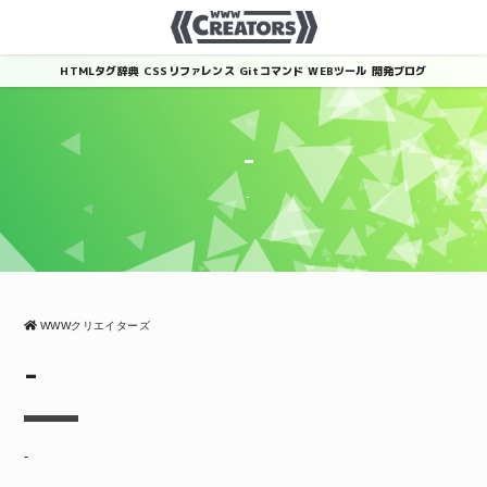
HTMLタグ辞典
CSSリファレンス
Gitコマンド
WEBツール
開発ブログ
-
-
WWWクリエイターズ
-
-