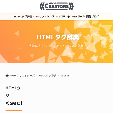
HTMLタグ辞典
CSSリファレンス
Gitコマンド
WEBツール
開発ブログ
HTMLタグ辞典
実践に役立つオリジナルHTMLタグ辞典。
WWWクリエイターズ
›
HTMLタグ辞典
›
section
HTMLタ
グ
<section>