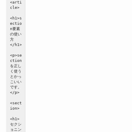
<arti
cle>

<h1>s
ectio
n要素
の使い
方
</h1>

<p>se
ction
を正し
く使う
とかっ
こいい
です。
</p>

<sect
ion>

<h1>
セクシ
ョニン