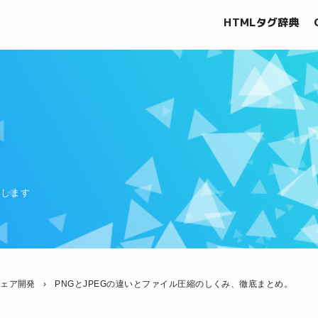
HTMLタグ辞典
グ
信します
ウェア開発
›
PNGとJPEGの違いとファイル圧縮のしくみ、徹底まとめ。