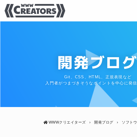
開発ブロ
Git、CSS、HTML、正規表現など
入門者がつまづきそうなポイントを中心に発
WWWクリエイターズ
›
開発ブログ
›
ソフト