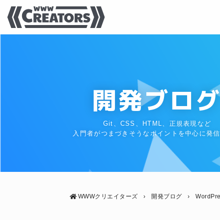
開発ブロ
Git、CSS、HTML、正規表現など
入門者がつまづきそうなポイントを中心に発
WWWクリエイターズ
›
開発ブログ
›
WordPr