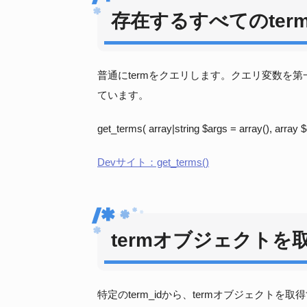
存在するすべてのter
普通にtermをクエリします。クエリ変数を第一引
ています。
get_terms( array|string $args = array(), array 
Devサイト：get_terms()
termオブジェクトを
特定のterm_idから、termオブジェクト