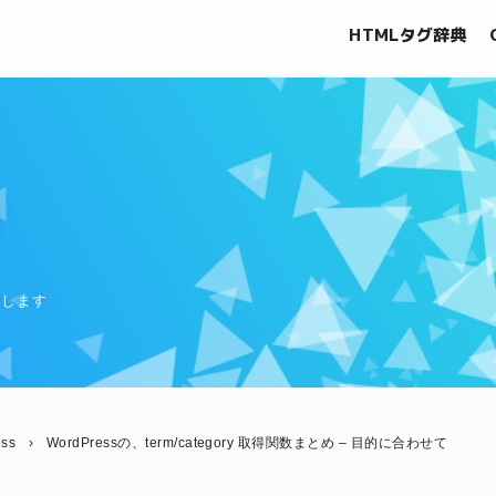
HTMLタグ辞典
グ
信します
ess
›
WordPressの、term/category 取得関数まとめ – 目的に合わせて