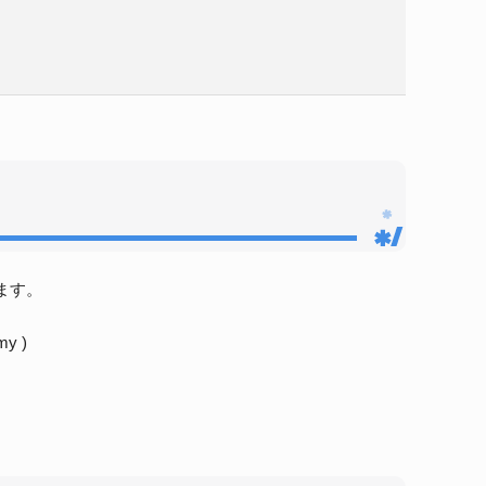
ます。
my )