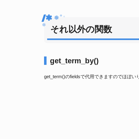
それ以外の関数
get_term_by()
get_term()のfieldsで代用できますのでほ