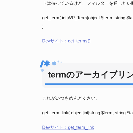
トは持っているけど、フィルターを通したい
get_term( int|WP_Term|object $term, string $tax
)
Devサイト：get_terms()
termのアーカイブリ
これがいつもめんどくさい。
get_term_link( object|int|string $term, string $
Devサイト：get_term_link