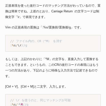
正規表現を使った改行コードのマッチング方法がわっているので、置
換は簡単ですね。上述のとおり、Carriage Return の文字コードは制
御文字「\r」で表現できます。
Vim の正規表現の置換は「:%s/置換前/置換後/g」です。
// ファイル内の、CR（^M） を消す
:
%
s
/
\r
//g
もしくは、上記のかわりに「^M」の文字を、直接入力して置換する
こともできます。というもの、このCRの改行コードの表現にはもう
一つの方法があり、下記のように特殊な入力方法で記述できるので
す。
[Ctrl + V]、[Ctrl + M]と二文字、入力します。
// \r を使うのと、同じマッチングが可能
:
%
s
/
＾
M
//g