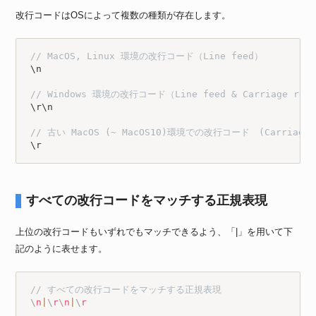
改行コードはOSによって複数の種類が存在します。
// MacOS, Linux 環境の改行コード（Line feed）
\n 

// Windows 環境の改行コード（Line feed & Carriage ret
\r\n

// 古い MacOS (~ MacOS10)環境での改行コード　(Carriage 
\r
すべての改行コードをマッチする正規表現
上位の改行コードもいずれでもマッチできるよう、「|」を用いて下
記のように表せます。
// すべての改行コードをマッチする正規表現
\
n
|
\
r
\
n
|
\
r