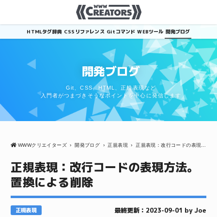
HTMLタグ辞典
CSSリファレンス
Gitコマンド
WEBツール
開発ブログ
開発ブログ
Git、CSS、HTML、正規表現など
入門者がつまづきそうなポイントを中心に発信します
WWWクリエイターズ
›
開発ブログ
›
正規表現
›
正規表現：改行コードの表現方法。置換による削除
正規表現：改行コードの表現方法。
置換による削除
最終更新：2023-09-01 by Joe
正規表現