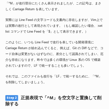
「^M」が改行部分にたくさん表示されましたが、この記号は、まさ
しく Carriage Return を表しています。
実際には Line Feed の文字コードも文書内に存在しますが、Vim上で
は実際の改行として表現されています。（もし確認したい場合、:set
list コマンドで Line Feed を「$」として表示できます。）
このように、いつも Line Feed で改行を表している開発環境に
Carriage Return が紛れ込んでくると、例えば、Git の Diff などで、コ
ード自体は変更がないはずなのに、差分として認識されてしまい、厄
介な存在になります。昨今では多くの環境が Linux 系の OS で構築
されていますので、LF で統一することも多いでしょう。
それでは、このファイルも改行を「LF」で統一するために、「^M」
を削除してしまいましょう。
正規表現で「^M」を空文字と置換して削
Step 2
除する