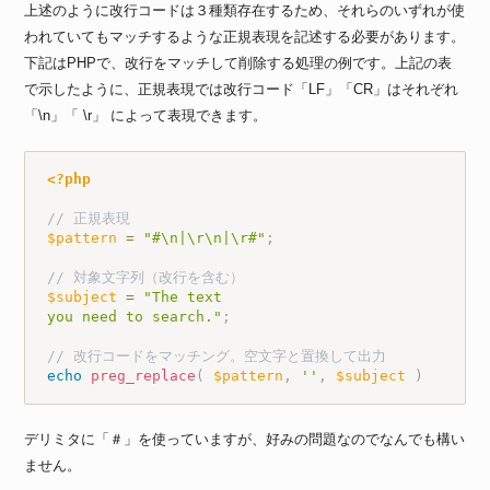
上述のように改行コードは３種類存在するため、それらのいずれが使
われていてもマッチするような正規表現を記述する必要があります。
下記はPHPで、改行をマッチして削除する処理の例です。上記の表
で示したように、正規表現では改行コード「LF」「CR」はそれぞれ
「\n」「 \r」 によって表現できます。
<?php
// 正規表現
$pattern
=
"#\n|\r\n|\r#"
;
// 対象文字列（改行を含む）
$subject
=
"The text

you need to search."
;
// 改行コードをマッチング。空文字と置換して出力
echo
preg_replace
(
$pattern
,
''
,
$subject
)
デリミタに「＃」を使っていますが、好みの問題なのでなんでも構い
ません。