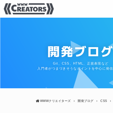
開発ブロ
Git、CSS、HTML、正規表現など
入門者がつまづきそうなポイントを中心に発
WWWクリエイターズ
›
開発ブログ
›
CSS
›