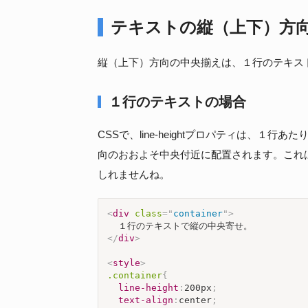
テキストの縦（上下）方
縦（上下）方向の中央揃えは、１行のテキス
１行のテキストの場合
CSSで、line-heightプロパティは、
向のおおよそ中央付近に配置されます。これ
しれませんね。
<
div
class
=
"
container
"
>
</
div
>
<
style
>
.container
{
line-height
:
200px
;
text-align
:
center
;