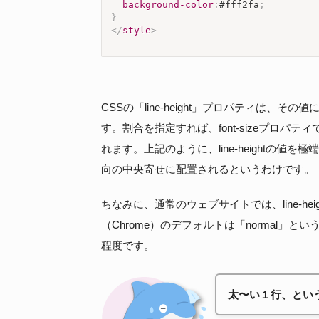
background-color
:
#fff2fa
;
}
</
style
>
CSSの「line-height」プロパティは、
す。割合を指定すれば、font-sizeプロ
れます。上記のように、line-heightの
向の中央寄せに配置されるというわけです。
ちなみに、通常のウェブサイトでは、line-he
（Chrome）のデフォルトは「normal」
程度です。
太〜い１行、とい