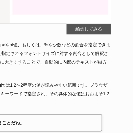
編集してみる
その値にpxやpt値、もしくは、%や少数などの割合を指定できま
パティで指定されるフォントサイズに対する割合として解釈さ
値を極端に大きくすることで、自動的に内部のテキストが縦方
ight は1.2〜2程度の値が読みやすい範囲です。ブラウザ
というキーワードで指定され、その具体的な値はおおよそ1.2
うことだね。