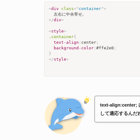
<
div
class
=
"
container
"
>
</
div
>
<
style
>
.container
{
text-align
:
center
;
background-color
:
#ffe2e0
;
}
</
style
>
text-align:ce
して適応するんだ