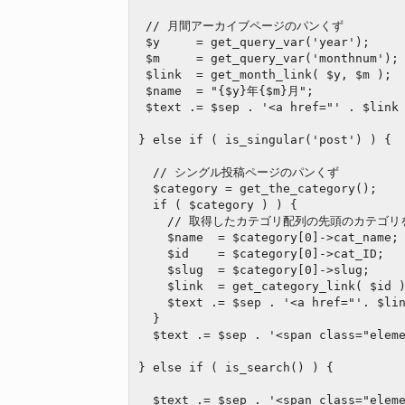
 // 月間アーカイブページのパンくず

 $y     = get_query_var('year');

 $m     = get_query_var('monthnum');

 $link  = get_month_link( $y, $m );

 $name  = "{$y}年{$m}月";

 $text .= $sep . '<a href="' . $link . '" class="element">' . $name . '</a>';  

} else if ( is_singular('post') ) {

  // シングル投稿ページのパンくず

  $category = get_the_category();

  if ( $category ) ) {

    // 取得したカテゴリ配列の先頭のカテゴリをパンくずに採用する

    $name  = $category[0]->cat_name;

    $id    = $category[0]->cat_ID;

    $slug  = $category[0]->slug;

    $link  = get_category_link( $id );

    $text .= $sep . '<a href="'. $link .'" class="element">'. $name .'</a>';

  }

  $text .= $sep . '<span class="element">'. get_the_title() .'</span>';

} else if ( is_search() ) {

  $text .= $sep . '<span class="element">検索結果</span>';
