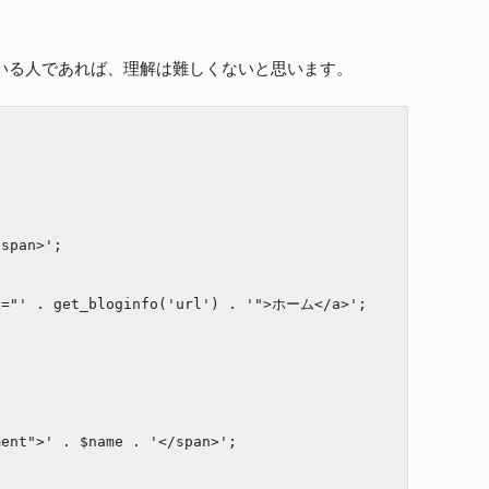
っている人であれば、理解は難しくないと思います。
span>';

f="' . get_bloginfo('url') . '">ホーム</a>';
