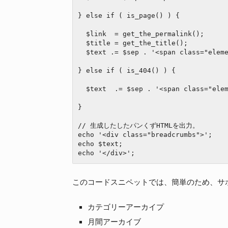
} else if ( is_page() ) {

  $link  = get_the_permalink();

  $title = get_the_title();

  $text .= $sep . '<span class="element">' . $title . '</span>';

} else if ( is_404() ) {

  $text  .= $sep . '<span class="element">不明なページ(404)</span>';

}

// 生成したしたパンくずHTMLを出力。

echo '<div class="breadcrumbs">';

echo $text;

このコードスニペットでは、簡単のため、サ
カテゴリーアーカイプ
月間アーカイブ