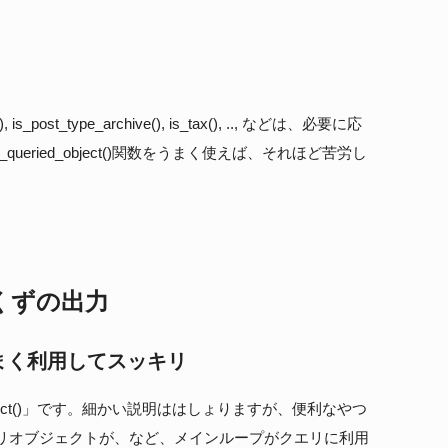
st_type_archive(), is_tax(), .., などは、必要に応
eried_object()関数をうまく使えば、それほど苦労し
くずの出力
関数をうまく利用してスッキリ
object()」です。細かい説明ははしょりますが、便利なやつ
リオブジェクトが、など、メインループがクエリに利用