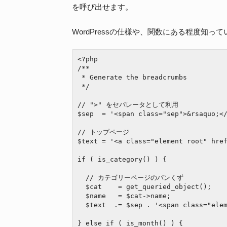
を呼び出せます。
WordPressの仕様や、関数にある程度知
<?php

/**

 * Generate the breadcrumbs

 */

// ">" をセパレータとして利用

$sep  = '<span class="sep">&rsaquo;</
// トップページ

$text = '<a class="element root" hre
if ( is_category() ) {

  // カテゴリーページのパンくず

  $cat    = get_queried_object();

  $name   = $cat->name;

  $text  .= $sep . '<span class="element">' . $name . '</span>';

} else if ( is_month() ) {
