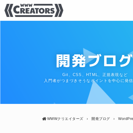
開発ブロ
Git、CSS、HTML、正規表現など
入門者がつまづきそうなポイントを中心に発
WWWクリエイターズ
›
開発ブログ
›
WordPr