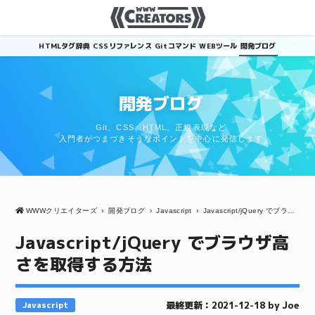
HTMLタグ辞典
CSSリファレンス
Gitコマンド
WEBツール
開発ブログ
開発ブログ
Git、CSS、HTML、正規表現など
入門者がつまづきそうなポイントを中心に発信します
WWWクリエイターズ
›
開発ブログ
›
Javascript
›
Javascript/jQuery でブラウザ高さを取得する方法
Javascript/jQuery でブラウザ高
さを取得する方法
最終更新：2021-12-18 by Joe
Javascript