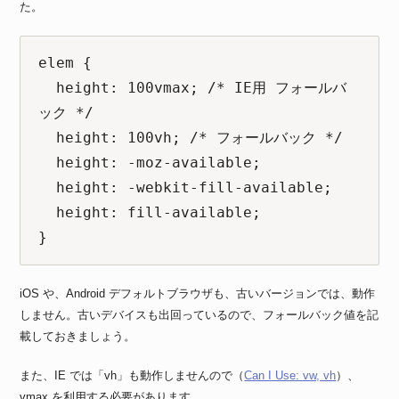
た。
elem {

  height: 100vmax; /* IE用 フォールバ
ック */

  height: 100vh; /* フォールバック */

  height: -moz-available;       

  height: -webkit-fill-available;

  height: fill-available;

}
iOS や、Android デフォルトブラウザも、古いバージョンでは、動作
しません。古いデバイスも出回っているので、フォールバック値を記
載しておきましょう。
また、IE では「vh」も動作しませんので（
Can I Use: vw, vh
）、
vmax を利用する必要があります。