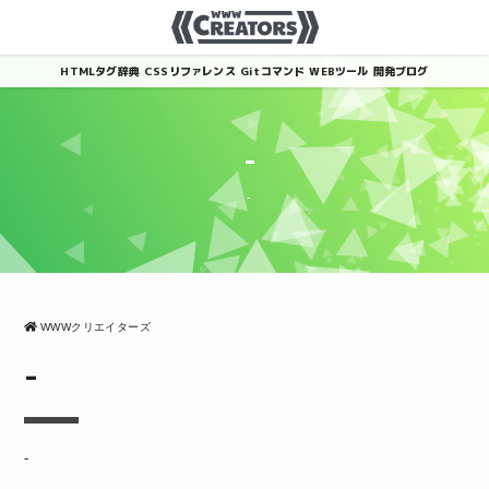
HTMLタグ辞典
CSSリファレンス
Gitコマンド
WEBツール
開発ブログ
-
-
WWWクリエイターズ
-
-