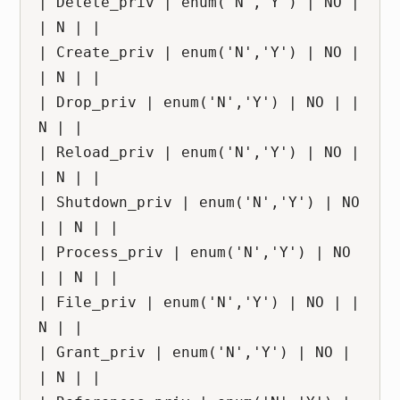
| Delete_priv | enum('N','Y') | NO | 
| N | |

| Create_priv | enum('N','Y') | NO | 
| N | |

| Drop_priv | enum('N','Y') | NO | | 
N | |

| Reload_priv | enum('N','Y') | NO | 
| N | |

| Shutdown_priv | enum('N','Y') | NO 
| | N | |

| Process_priv | enum('N','Y') | NO 
| | N | |

| File_priv | enum('N','Y') | NO | | 
N | |

| Grant_priv | enum('N','Y') | NO | 
| N | |
