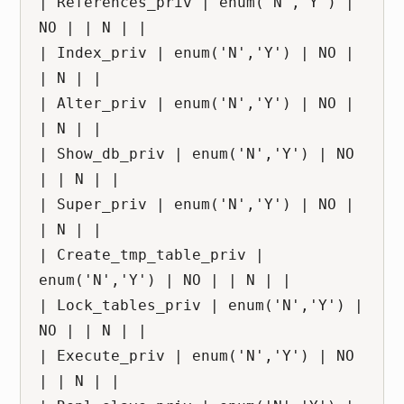
| References_priv | enum('N','Y') | 
NO | | N | |

| Index_priv | enum('N','Y') | NO | 
| N | |

| Alter_priv | enum('N','Y') | NO | 
| N | |

| Show_db_priv | enum('N','Y') | NO 
| | N | |

| Super_priv | enum('N','Y') | NO | 
| N | |

| Create_tmp_table_priv | 
enum('N','Y') | NO | | N | |

| Lock_tables_priv | enum('N','Y') | 
NO | | N | |

| Execute_priv | enum('N','Y') | NO 
| | N | |
