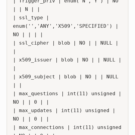
| Trigger_priv | enum('N','Y') | NO 
| | N | |

| ssl_type | 
enum('','ANY','X509','SPECIFIED') | 
NO | | | |

| ssl_cipher | blob | NO | | NULL | 
|

| x509_issuer | blob | NO | | NULL | 
|

| x509_subject | blob | NO | | NULL 
| |

| max_questions | int(11) unsigned | 
NO | | 0 | |

| max_updates | int(11) unsigned | 
NO | | 0 | |

| max_connections | int(11) unsigned 