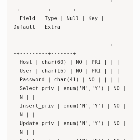
------------------------+------+----
-+---------+-------+

| Field | Type | Null | Key | 
Default | Extra |

+-----------------------+-----------
------------------------+------+----
-+---------+-------+

| Host | char(60) | NO | PRI | | |

| User | char(16) | NO | PRI | | |

| Password | char(41) | NO | | | |

| Select_priv | enum('N','Y') | NO | 
| N | |

| Insert_priv | enum('N','Y') | NO | 
| N | |

| Update_priv | enum('N','Y') | NO | 
| N | |
